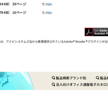
4 KB） 39ページ
PDF
6 KB） 16ページ
PDF
は、アドビシステムズ社から無償提供されているAdobe® Reader®プラグインが
製品検索ブランド別
製品
法人向けオフィス通販電子カタロ