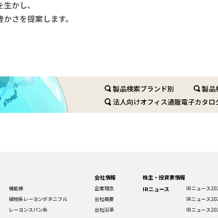
を生かし、
豊かさを提案します。
製品検索ブランド別
製品
法人向けオフィス通販電子カタロ
会社情報
株主・投資家情報
機能綿
企業理念
IRニュース20
IRニュース
植物系レーヨンボタニフル
会社概要
IRニュース20
レーヨンスパン糸
会社沿革
IRニュース20