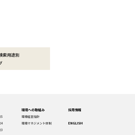
検索用途別
グ
環境への取組み
採用情報
25
環境経営指針
ENGLISH
24
環境マネジメント体制
23