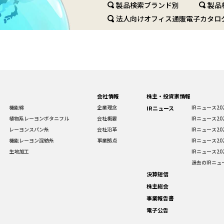
製品検索ブランド別
製品
法人向けオフィス通販電子カタロ
会社情報
株主・投資家情報
機能綿
企業理念
IRニュース20
IRニュース
植物系レーヨンボタニフル
会社概要
IRニュース20
レーヨンスパン糸
会社沿革
IRニュース20
機能レーヨン混紡糸
事業拠点
IRニュース20
生地加工
IRニュース20
過去のIRニュ
決算短信
株主総会
事業報告書
電子公告