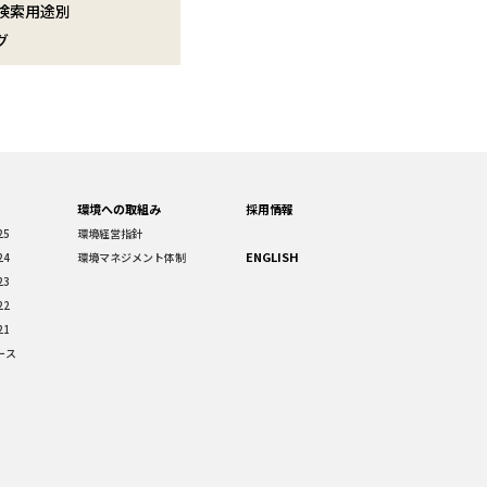
検索用途別
グ
環境への取組み
採用情報
25
環境経営指針
ENGLISH
24
環境マネジメント体制
23
22
21
ース