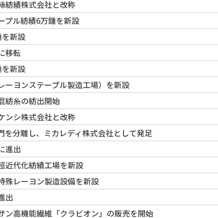
絲紡績株式会社と改称
ープル紡績6万錘を新設
錘を新設
に移転
錘を新設
レーヨンステープル製造工場）を新設
混紡糸の紡出開始
ケンシ株式会社と改称
門を分離し、ミカレディ株式会社として発足
に進出
超近代化紡績工場を新設
特殊レーヨン製造設備を新設
進出
サン高機能繊維「クラビオン」の販売を開始