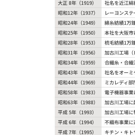
大正 8年（1919）
社名を近江絹
昭和12年（1937）
レーヨンステ
昭和24年（1949）
綿糸紡績1万
昭和25年（1950）
本社を大阪市
昭和28年（1953）
梳毛紡績1万
昭和31年（1956）
加古川工場（
昭和34年（1959）
合繊糸・合繊
昭和43年（1968）
社名をオーミ
昭和44年（1969）
ミカレディ部
昭和58年（1983）
電子機器事業
昭和63年（1988）
加古川工場に
平成 5年（1993）
加古川工場に
平成 6年（1994）
不織布事業に
平成 7年（1995）
キチン・キト