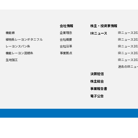
会社情報
株主・投資家情報
機能綿
企業理念
IRニュース20
IRニュース
植物系レーヨンボタニフル
会社概要
IRニュース20
レーヨンスパン糸
会社沿革
IRニュース20
機能レーヨン混紡糸
事業拠点
IRニュース20
生地加工
IRニュース20
過去のIRニュ
決算短信
株主総会
事業報告書
電子公告