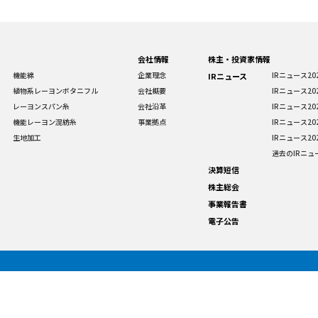
会社情報
株主・投資家情報
機能綿
企業理念
IRニュース20
IRニュース
植物系レーヨンボタニフル
会社概要
IRニュース20
レーヨンスパン糸
会社沿革
IRニュース20
機能レーヨン混紡糸
事業拠点
IRニュース20
生地加工
IRニュース20
過去のIRニュ
決算短信
株主総会
事業報告書
電子公告