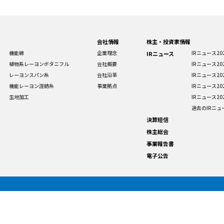
会社情報
株主・投資家情報
機能綿
企業理念
IRニュース20
IRニュース
植物系レーヨンボタニフル
会社概要
IRニュース20
レーヨンスパン糸
会社沿革
IRニュース20
機能レーヨン混紡糸
事業拠点
IRニュース20
生地加工
IRニュース20
過去のIRニュ
決算短信
株主総会
事業報告書
電子公告