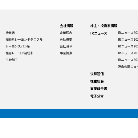
会社情報
株主・投資家情報
機能綿
企業理念
IRニュース20
IRニュース
植物系レーヨンボタニフル
会社概要
IRニュース20
レーヨンスパン糸
会社沿革
IRニュース20
機能レーヨン混紡糸
事業拠点
IRニュース20
生地加工
IRニュース20
過去のIRニュ
決算短信
株主総会
事業報告書
電子公告