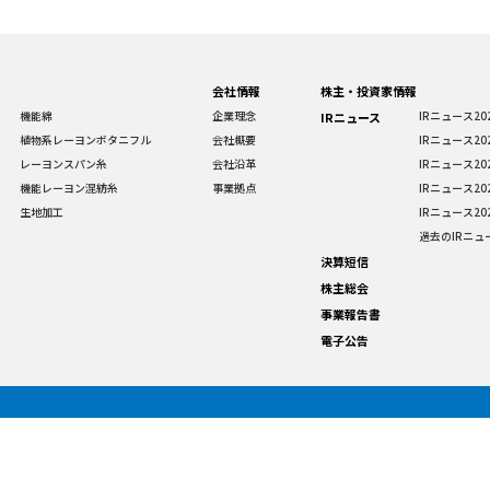
会社情報
株主・投資家情報
機能綿
企業理念
IRニュース20
IRニュース
植物系レーヨンボタニフル
会社概要
IRニュース20
レーヨンスパン糸
会社沿革
IRニュース20
機能レーヨン混紡糸
事業拠点
IRニュース20
生地加工
IRニュース20
過去のIRニュ
決算短信
株主総会
事業報告書
電子公告