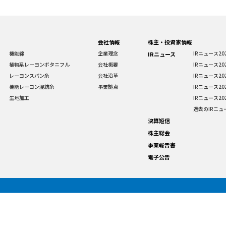
会社情報
株主・投資家情報
機能綿
企業理念
IRニュース20
IRニュース
植物系レーヨンボタニフル
会社概要
IRニュース20
レーヨンスパン糸
会社沿革
IRニュース20
機能レーヨン混紡糸
事業拠点
IRニュース20
生地加工
IRニュース20
過去のIRニュ
決算短信
株主総会
事業報告書
電子公告