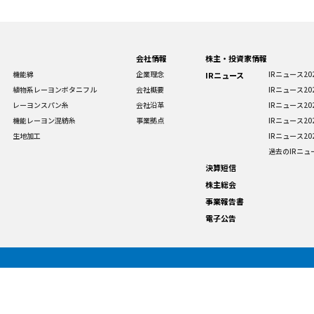
会社情報
株主・投資家情報
機能綿
企業理念
IRニュース20
IRニュース
植物系レーヨンボタニフル
会社概要
IRニュース20
レーヨンスパン糸
会社沿革
IRニュース20
機能レーヨン混紡糸
事業拠点
IRニュース20
生地加工
IRニュース20
過去のIRニュ
決算短信
株主総会
事業報告書
電子公告