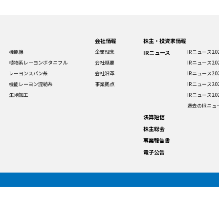
会社情報
株主・投資家情報
機能綿
企業理念
IRニュース20
IRニュース
植物系レーヨンボタニフル
会社概要
IRニュース20
レーヨンスパン糸
会社沿革
IRニュース20
機能レーヨン混紡糸
事業拠点
IRニュース20
生地加工
IRニュース20
過去のIRニュ
決算短信
株主総会
事業報告書
電子公告