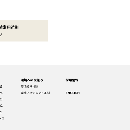
検索用途別
グ
環境への取組み
採用情報
25
環境経営指針
ENGLISH
24
環境マネジメント体制
23
22
21
ース