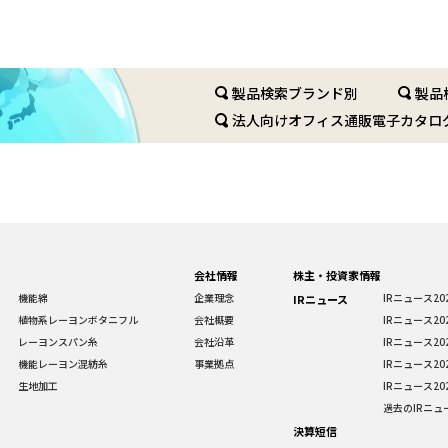
製品検索ブランド別
製品
法人向けオフィス通販電子カタロ
会社情報
株主・投資家情報
機能綿
企業理念
IRニュース20
IRニュース
植物系レーヨンボタニフル
会社概要
IRニュース20
レーヨンスパン糸
会社沿革
IRニュース20
機能レーヨン混紡糸
事業拠点
IRニュース20
生地加工
IRニュース20
過去のIRニュ
決算短信