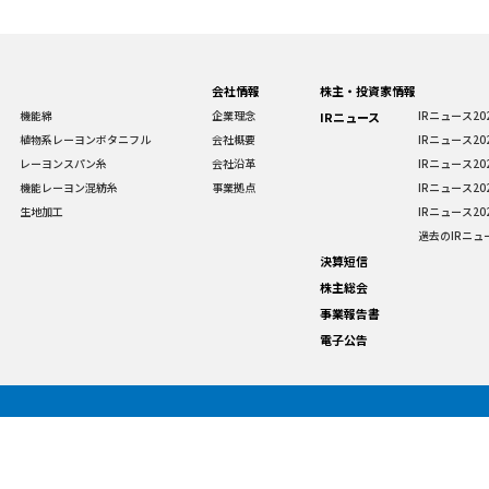
会社情報
株主・投資家情報
機能綿
企業理念
IRニュース20
IRニュース
植物系レーヨンボタニフル
会社概要
IRニュース20
レーヨンスパン糸
会社沿革
IRニュース20
機能レーヨン混紡糸
事業拠点
IRニュース20
生地加工
IRニュース20
過去のIRニュ
決算短信
株主総会
事業報告書
電子公告